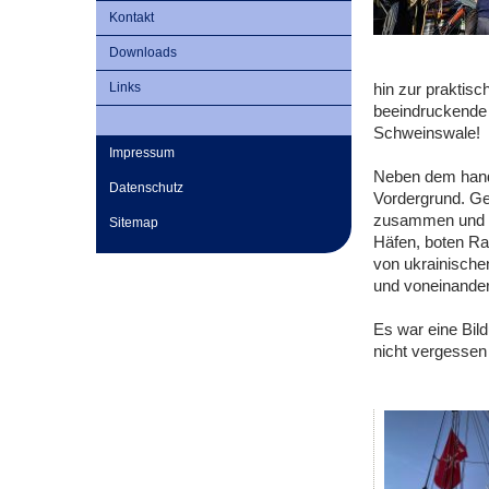
Kontakt
Downloads
Links
hin zur praktis
beeindruckende 
Schweinswale!
Impressum
Neben dem handw
Datenschutz
Vordergrund. G
zusammen und s
Sitemap
Häfen, boten Ra
von ukrainische
und voneinander
Es war eine Bil
nicht vergessen