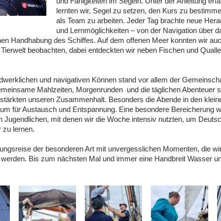
und Fähigkeiten im Segeln. Unter der Anleitung erf
lernten wir, Segel zu setzen, den Kurs zu bestim
als Team zu arbeiten. Jeder Tag brachte neue Her
und Lernmöglichkeiten – von der Navigation über d
chen Handhabung des Schiffes. Auf dem offenen Meer konnten wir auc
Tierwelt beobachten, dabei entdeckten wir neben Fischen und Quall
erklichen und navigativen Können stand vor allem der Gemeinscha
emeinsame Mahlzeiten, Morgenrunden und die täglichen Abenteuer 
tärkten unseren Zusammenhalt. Besonders die Abende in den klein
um für Austausch und Entspannung. Eine besondere Bereicherung w
n Jugendlichen, mit denen wir die Woche intensiv nutzten, um Deuts
 zu lernen.
dungsreise der besonderen Art mit unvergesslichen Momenten, die wir 
 werden. Bis zum nächsten Mal und immer eine Handbreit Wasser un