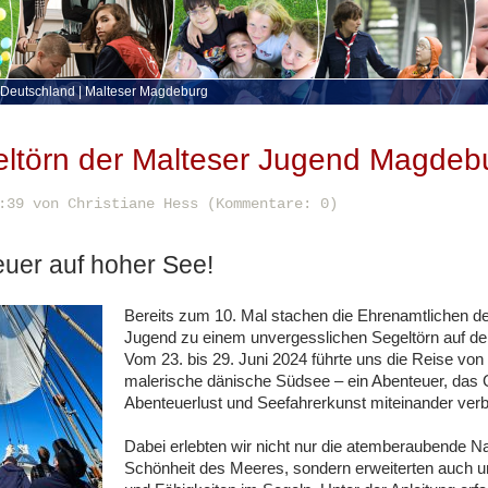
 Deutschland
|
Malteser Magdeburg
eltörn der Malteser Jugend Magdeb
:39
von Christiane Hess (Kommentare: 0)
euer auf hoher See!
Bereits zum 10. Mal stachen die Ehrenamtlichen de
Jugend zu einem unvergesslichen Segeltörn auf de
Vom 23. bis 29. Juni 2024 führte uns die Reise von 
malerische dänische Südsee – ein Abenteuer, das
Abenteuerlust und Seefahrerkunst miteinander ver
Dabei erlebten wir nicht nur die atemberaubende Na
Schönheit des Meeres, sondern erweiterten auch 