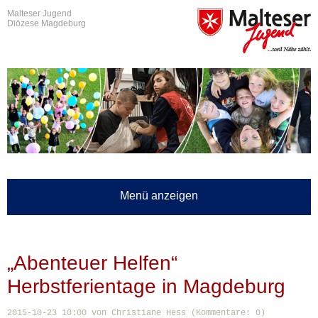
Malteser Jugend
Diözese Magdeburg
Menü anzeigen
„Abenteuer Helfen“
Herbstferientage in Magdeburg
2015-10-23 10:00
von Christiane Hess (Kommentare: 0)