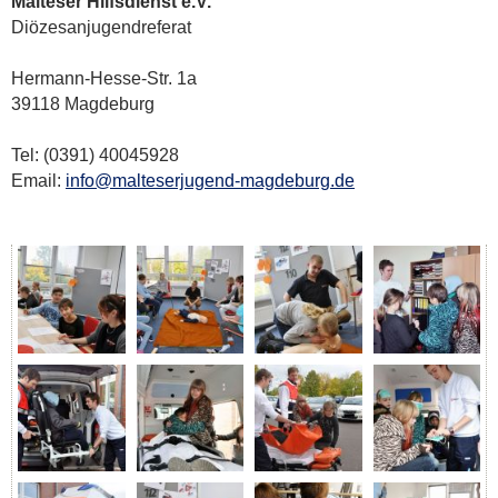
Malteser Hilfsdienst e.V.
Diözesanjugendreferat
Hermann-Hesse-Str. 1a
39118 Magdeburg
Tel: (0391) 40045928
Email:
info@malteserjugend-magdeburg.de