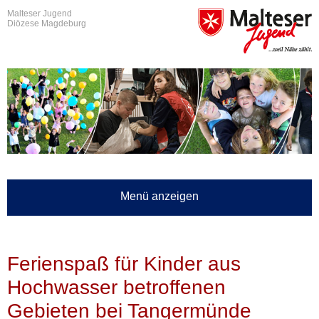
Malteser Jugend
Diözese Magdeburg
Menü anzeigen
Ferienspaß für Kinder aus
Hochwasser betroffenen
Gebieten bei Tangermünde