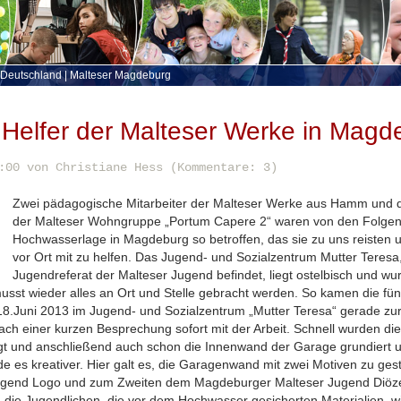
 Deutschland
|
Malteser Magdeburg
 Helfer der Malteser Werke in Magd
:00
von Christiane Hess (Kommentare: 3)
Zwei pädagogische Mitarbeiter der Malteser Werke aus Hamm und d
der Malteser Wohngruppe „Portum Capere 2“ waren von den Folgen
Hochwasserlage in Magdeburg so betroffen, das sie zu uns reisten 
vor Ort mit zu helfen. Das Jugend- und Sozialzentrum Mutter Teresa
Jugendreferat der Malteser Jugend befindet, liegt ostelbisch und wur
musst wieder alles an Ort und Stelle gebracht werden. So kamen die fün
8.Juni 2013 im Jugend- und Sozialzentrum „Mutter Teresa“ gerade zur
h einer kurzen Besprechung sofort mit der Arbeit. Schnell wurden die
rgt und anschließend auch schon die Innenwand der Garage grundiert 
e es kreativer. Hier galt es, die Garagenwand mit zwei Motiven zu ge
ugend Logo und zum Zweiten dem Magdeburger Malteser Jugend Diöz
n die Jugendlichen, die vor dem Hochwasser gesicherten Materialien, wie