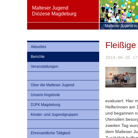
Malteser Jugend
Diözese Magdeburg
Malteser Jugend in
Fleißige
Aktuelles
Berichte
2013-06-20 17
Veranstaltungen
Über die Malteser Jugend
Unsere Angebote
evakuiert. Hier 
DJFK Magdeburg
Helferinnen am 1
und begannen nac
Kinder- und Jugendgruppen
Utensilien beso
zweiten Tag wurd
dem Malteser J
Ehrenamtliche Tätigkeit
Zusätzlich halfe