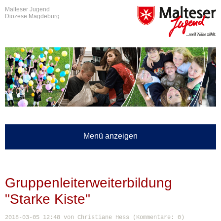
Malteser Jugend
Diözese Magdeburg
Menü anzeigen
Gruppenleiterweiterbildung
"Starke Kiste"
2018-03-05 12:48
von Christiane Hess (Kommentare: 0)