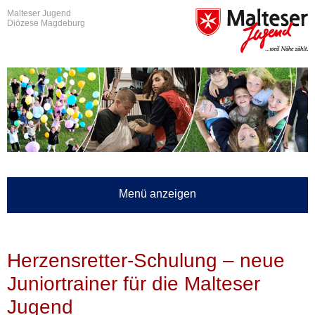
Malteser Jugend
Diözese Magdeburg
Menü anzeigen
Herzensretter-Schulung – neue
Juniortrainer für die Malteser
Jugend