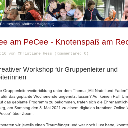
 Deutschland
|
Malteser Magdeburg
e am PeCee - Knotenspaß am Re
:16
von Christiane Hess (Kommentare: 0)
kreativer Workshop für Gruppenleiter und
iterinnen
ie Gruppenleiterweiterbildung unter dem Thema „Mit Nadel und Faden
für das geplante Wochenende ungenutzt lassen? Auf keinen Fall! Um 
f das geplante Programm zu bekommen, trafen sich die Ehrenamtlich
g, am Samstag den 8. Mai 2021 zu einem digitalen kreativen Online
ecee“ über Zoom.
oteten wir jeweils einen Traumfänger und wer noch Lust hatte, konnte