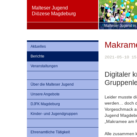
Malteser Jugend
Diözese Magdeburg
Malteser Jugend in
Makrame
Aktuelles
Berichte
2021-05-10 15
Veranstaltungen
Digitaler 
Gruppenle
Über die Malteser Jugend
Unsere Angebote
Leider musste d
werden… doch da
DJFK Magdeburg
Vorgeschmack au
Kinder- und Jugendgruppen
Jugend Magdebur
„Makramee am P
Ehrenamtliche Tätigkeit
Alle zusammen kn