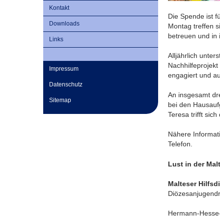
Kontakt
Die Spende ist 
Downloads
Montag treffen s
betreuen und in 
Links
Alljährlich unter
Nachhilfeprojekt
Impressum
engagiert und a
Datenschutz
An insgesamt dre
Sitemap
bei den Hausauf
Teresa trifft si
Nähere Informati
Telefon.
Lust in der Ma
Malteser Hilfsdi
Diözesanjugendr
Hermann-Hesse-