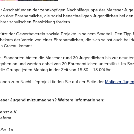
für Anschaffungen der zehnköpfigen Nachhilfegruppe der Malteser Jug
ich dort Ehrenamtliche, die sozial benachteiligten Jugendlichen bei d
ihrer schulischen Entwicklung fördern.
stützt der Gewerbeverein soziale Projekte in seinem Stadtteil. Den Tipp 
 bekam der Verein von einer Ehrenamtlichen, die sich selbst auch bei 
us Cracau kommt.
i Standorten bieten die Malteser rund 30 Jugendlichen bis zur neunten
gaben an und werden dabei von 20 Ehrenamtlichen unterstützt. Im Soz
ch die Gruppe jeden Montag in der Zeit von 15.30 – 18.00Uhr.
onen zum Nachhilfeprojekt finden Sie auf der Seite der
Malteser Juge
lteser Jugend mitzumachen? Weitere Informationen:
enst e.V.
eferat
Str. 1a