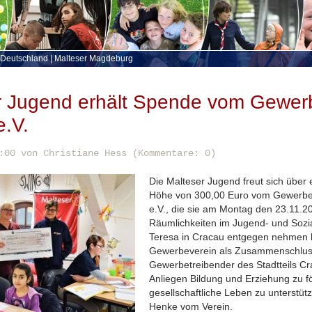
 Deutschland
|
Malteser Magdeburg
r Jugend erhält Spende vom Gewer
e.V.
:00
von Christiane Hess (Kommentare: 0)
Die Malteser Jugend freut sich über 
Höhe von 300,00 Euro vom Gewerbe
e.V., die sie am Montag den 23.11.20
Räumlichkeiten im Jugend- und Sozi
Teresa in Cracau entgegen nehmen 
Gewerbeverein als Zusammenschluss
Gewerbetreibender des Stadtteils Cra
Anliegen Bildung und Erziehung zu f
gesellschaftliche Leben zu unterstütz
Henke vom Verein.