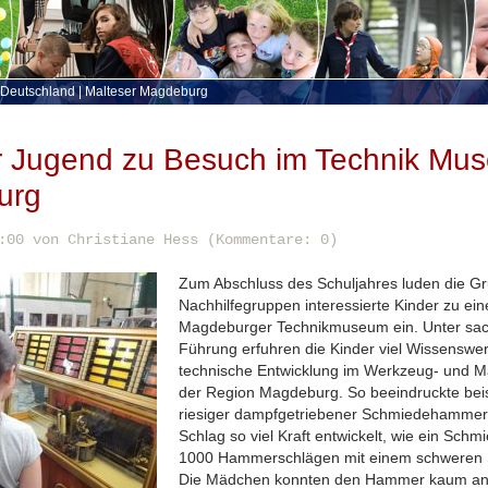
 Deutschland
|
Malteser Magdeburg
r Jugend zu Besuch im Technik Mu
urg
:00
von Christiane Hess (Kommentare: 0)
Zum Abschluss des Schuljahres luden die Gr
Nachhilfegruppen interessierte Kinder zu ei
Magdeburger Technikmuseum ein. Unter sac
Führung erfuhren die Kinder viel Wissenswer
technische Entwicklung im Werkzeug- und M
der Region Magdeburg. So beeindruckte beis
riesiger dampfgetriebener Schmiedehammer,
Schlag so viel Kraft entwickelt, wie ein Schm
1000 Hammerschlägen mit einem schweren
Die Mädchen konnten den Hammer kaum a