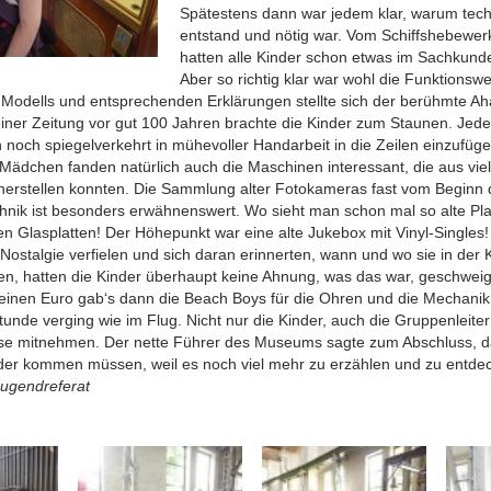
Spätestens dann war jedem klar, warum techn
entstand und nötig war. Vom Schiffshebewer
hatten alle Kinder schon etwas im Sachkunde
Aber so richtig klar war wohl die Funktionswe
Modells und entsprechenden Erklärungen stellte sich der berühmte Aha
einer Zeitung vor gut 100 Jahren brachte die Kinder zum Staunen. Je
 noch spiegelverkehrt in mühevoller Handarbeit in die Zeilen einzufüge
Mädchen fanden natürlich auch die Maschinen interessant, die aus vi
erstellen konnten. Die Sammlung alter Fotokameras fast vom Beginn d
chnik ist besonders erwähnenswert. Wo sieht man schon mal so alte P
n Glasplatten! Der Höhepunkt war eine alte Jukebox mit Vinyl-Singles
 Nostalgie verfielen und sich daran erinnerten, wann und wo sie in der K
en, hatten die Kinder überhaupt keine Ahnung, was das war, geschwei
r einen Euro gab‘s dann die Beach Boys für die Ohren und die Mechanik
tunde verging wie im Flug. Nicht nur die Kinder, auch die Gruppenleiter
se mitnehmen. Der nette Führer des Museums sagte zum Abschluss, d
der kommen müssen, weil es noch viel mehr zu erzählen und zu entdec
Jugendreferat