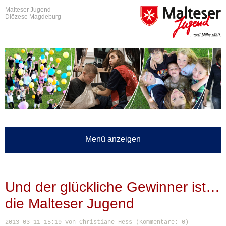
Malteser Jugend
Diözese Magdeburg
Menü anzeigen
Und der glückliche Gewinner ist…
die Malteser Jugend
2013-03-11 15:19
von Christiane Hess (Kommentare: 0)