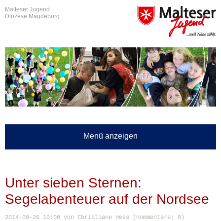
Malteser Jugend
Diözese Magdeburg
Menü anzeigen
Unter sieben Sternen:
Segelabenteuer auf der Nordsee
2014-09-26 10:00
von Christiane Hess (Kommentare: 0)