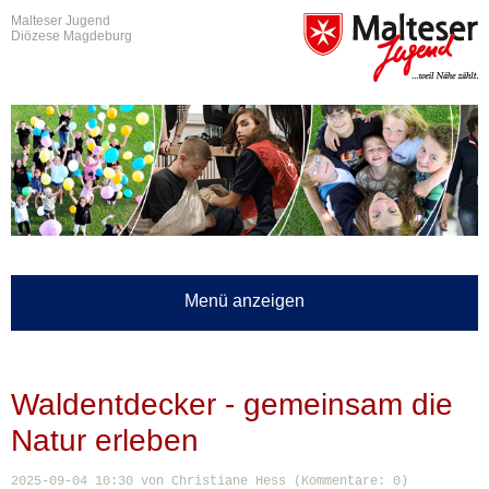
Malteser Jugend
Diözese Magdeburg
Menü anzeigen
Waldentdecker - gemeinsam die
Natur erleben
2025-09-04 10:30
von Christiane Hess (Kommentare: 0)