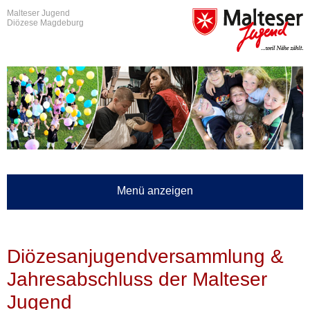
Malteser Jugend
Diözese Magdeburg
Menü anzeigen
Diözesanjugendversammlung &
Jahresabschluss der Malteser
Jugend