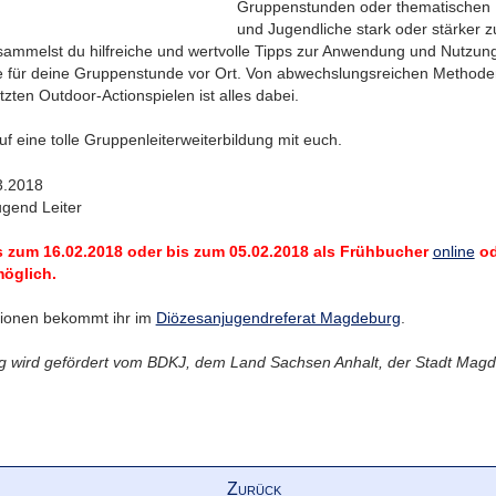
Gruppenstunden oder thematischen I
und Jugendliche stark oder stärker 
sammelst du hilfreiche und wertvolle Tipps zur Anwendung und Nutzun
te für deine Gruppenstunde vor Ort. Von abwechslungsreichen Methode
tzten Outdoor-Actionspielen ist alles dabei.
uf eine tolle Gruppenleiterweiterbildung mit euch.
3.2018
gend Leiter
 zum 16.02.2018 oder bis zum 05.02.2018 als Frühbucher
online
od
öglich.
tionen bekommt ihr im
Diözesanjugendreferat Magdeburg
.
ng wird gefördert vom BDKJ, dem Land Sachsen Anhalt, der Stadt Ma
Zurück