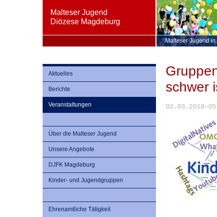
Malteser Jugend
Diözese Magdeburg
Malteser Jugend in
Gruppenl
Aktuelles
schwer i
Berichte
Veranstaltungen
02.03.2018–05
Über die Malteser Jugend
Unsere Angebote
DJFK Magdeburg
Kinder- und Jugendgruppen
Ehrenamtliche Tätigkeit