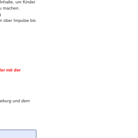
nhalte, um Kinder
zu machen.
g
n über Impulse bis
er mit der
gdeburg und dem