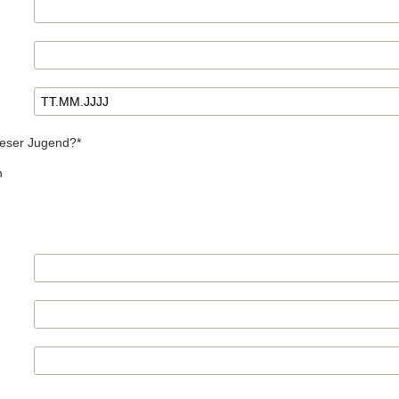
teser Jugend?
*
n